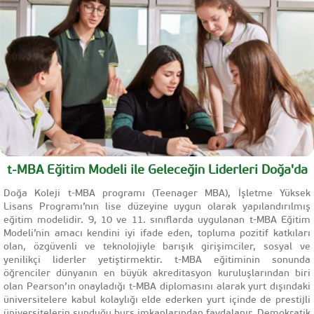
t-MBA Eğitim Modeli ile Geleceğin Liderleri Doğa'da
Doğa Koleji t-MBA programı (Teenager MBA), İşletme Yüksek
Lisans Programı’nın lise düzeyine uygun olarak yapılandırılmış
eğitim modelidir. 9, 10 ve 11. sınıflarda uygulanan t-MBA Eğitim
Modeli’nin amacı kendini iyi ifade eden, topluma pozitif katkıları
olan, özgüvenli ve teknolojiyle barışık girişimciler, sosyal ve
yenilikçi liderler yetiştirmektir. t-MBA eğitiminin sonunda
öğrenciler dünyanın en büyük akreditasyon kuruluşlarından biri
olan Pearson’ın onayladığı t-MBA diplomasını alarak yurt dışındaki
üniversitelere kabul kolaylığı elde ederken yurt içinde de prestijli
üniversitelerin sunduğu burs imkanlarından faydalanır. Demokratik