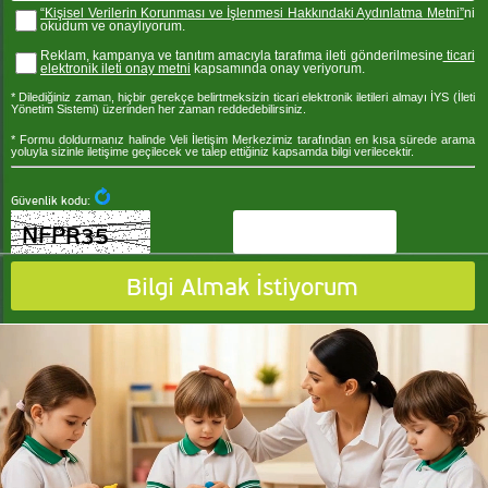
“Kişisel Verilerin Korunması ve İşlenmesi Hakkındaki Aydınlatma Metni”
ni
okudum ve onaylıyorum.
Reklam, kampanya ve tanıtım amacıyla tarafıma ileti gönderilmesine
ticari
elektronik ileti onay metni
kapsamında onay veriyorum.
* Dilediğiniz zaman, hiçbir gerekçe belirtmeksizin ticari elektronik iletileri almayı İYS (İleti
Yönetim Sistemi) üzerinden her zaman reddedebilirsiniz.
* Formu doldurmanız halinde Veli İletişim Merkezimiz tarafından en kısa sürede arama
yoluyla sizinle iletişime geçilecek ve talep ettiğiniz kapsamda bilgi verilecektir.
Güvenlik kodu: