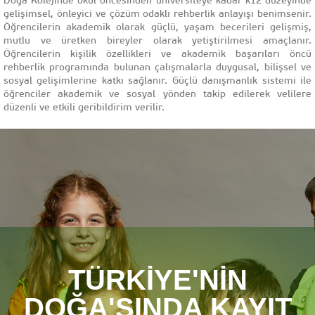
Doğa Kolejinde okul öncesinden üniversiteye kadar k12 düzeyinde
gelişimsel, önleyici ve çözüm odaklı rehberlik anlayışı benimsenir.
Öğrencilerin akademik olarak güçlü, yaşam becerileri gelişmiş,
mutlu ve üretken bireyler olarak yetiştirilmesi amaçlanır.
Öğrencilerin kişilik özellikleri ve akademik başarıları öncü
rehberlik programında bulunan çalışmalarla duygusal, bilişsel ve
sosyal gelişimlerine katkı sağlanır. Güçlü danışmanlık sistemi ile
öğrenciler akademik ve sosyal yönden takip edilerek velilere
düzenli ve etkili geribildirim verilir.
TÜRKİYE'NİN
DOĞA'SINDA KAYIT