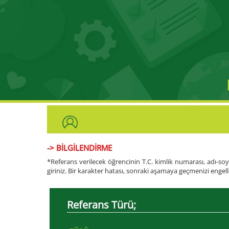
-> BİLGİLENDİRME
*Referans verilecek öğrencinin T.C. kimlik numarası, adı-soya
giriniz. Bir karakter hatası, sonraki aşamaya geçmenizi engell
Referans Türü;