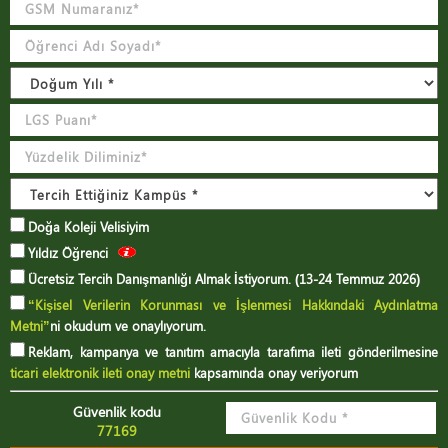
Doğa Koleji Velisiyim
Yıldız Öğrenci
Ücretsiz Tercih Danışmanlığı Almak İstiyorum. (13-24 Temmuz 2026)
“Kişisel Verilerin Korunması ve İşlenmesi Hakkındaki Aydınlatma
Metni”
ni okudum ve onaylıyorum.
Reklam, kampanya ve tanıtım amacıyla tarafıma ileti gönderilmesine
ticari elektronik ileti onay metni
kapsamında onay veriyorum
Güvenlik kodu
77169